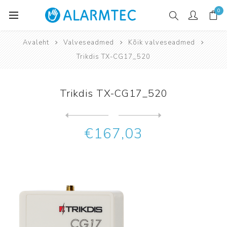
0
Avaleht
Valveseadmed
Kõik valveseadmed
Trikdis TX-CG17_520
Trikdis TX-CG17_520
Järgmine
toode
Eelmine toode
€167,03