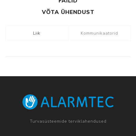
FAILID
VÕTA ÜHENDUST
Liik
Kommunikaatorid
Turvasüsteemide terviklahendused