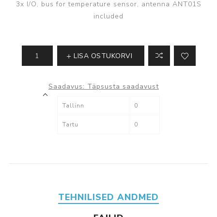
3x I/O, bus for temperature sensor, antenna ANT01S
included
LISA OSTUKORVI
Saadavus:
Täpsusta saadavust
Tallinn
0
Tartu
0
TEHNILISED ANDMED