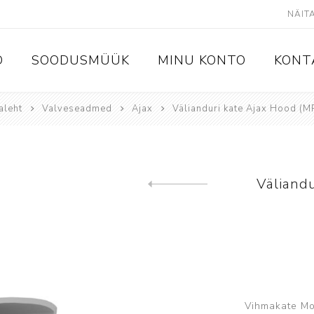
D
SOODUSMÜÜK
MINU KONTO
KONT
aleht
Valveseadmed
Ajax
Välianduri kate Ajax Hood (M
admed
Videovalve
IP kaamerad
IP salvestid
Väliand
Eelmine toode
Analoogkaamerad ja HD-CVI
salvestid
Kõvakettad ja mälukaardid
Ekraanid ja monitorid
Switchid
Vihmakate Mot
Kaamerate kinnitused