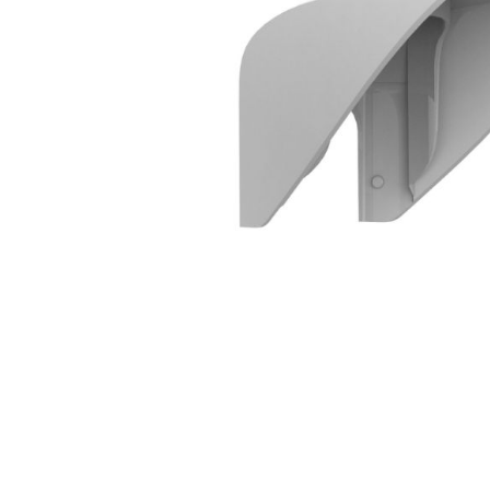
Forteza
Alean
Vaata kõi
Andmesa
Synology
Tulekust
Pulberkus
Süsihapp