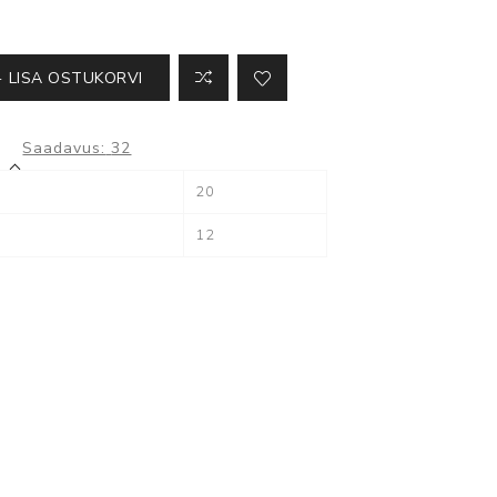
Kõik ATS seadmed
LISA OSTUKORVI
Saadavus:
32
Milestone
20
XProtect
12