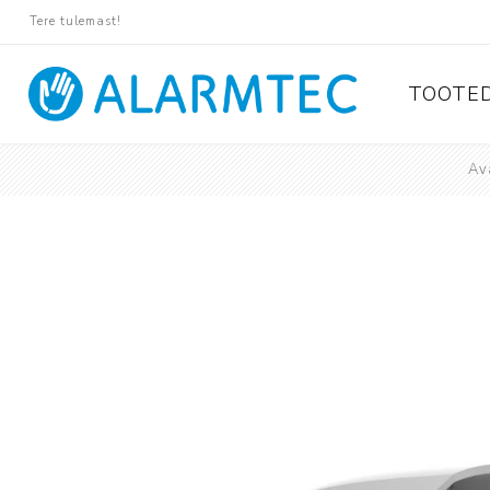
Tere tulemast!
TOOTE
Av
Valvese
Ajax
Paradox
Pyronix
Protégé
Suprema
Rosslare
Tiso