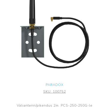
PARADOX
SKU:
100752
Väliantenn/pikendus 2m. PCS-250-250G-le