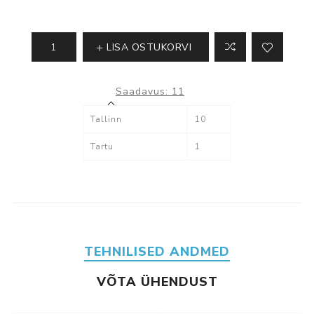
LISA OSTUKORVI
Saadavus:
11
Tallinn
10
Tartu
1
TEHNILISED ANDMED
VÕTA ÜHENDUST