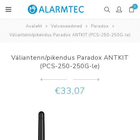
0
Avaleht
Valveseadmed
Paradox
Väliantenn/pikendus Paradox ANTKIT (PCS-250-250G-le)
Väliantenn/pikendus Paradox ANTKIT
(PCS-250-250G-le)
Järgmine
toode
Eelmine toode
Vastuvõtja Paradox IPC10 (G...
€33,07