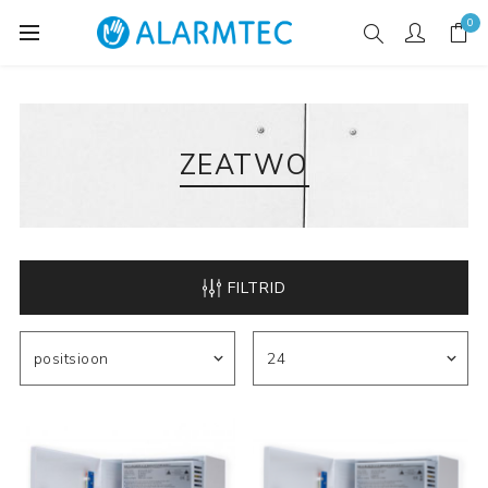
0
ZEATWO
FILTRID